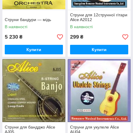
Струни для 12струнної гітари
Струни бандури — мідь
Alice A2012
В наявності
В наявності
5 230
299
₴
₴
Купити
Купити
Струни для бандджо Alice
Струни для укулеле Alice
AJ05
AU04