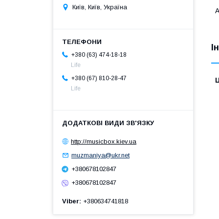
Київ, Київ, Україна
A
І
+380 (63) 474-18-18
Life
+380 (67) 810-28-47
Ц
Life
http://musicbox.kiev.ua
muzmaniya@ukr.net
+380678102847
+380678102847
Viber
+380634741818