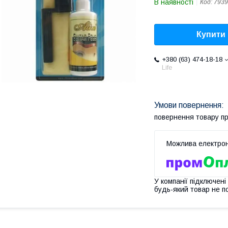
В наявності
Код:
7939
Купити
+380 (63) 474-18-18
Life
повернення товару п
У компанії підключені
будь-який товар не п