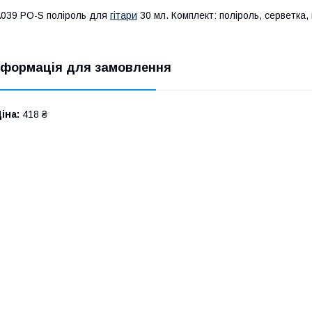
039 РО-S поліроль для
гітари
30 мл. Комплект: поліроль, серветка
нформація для замовлення
іна:
418 ₴