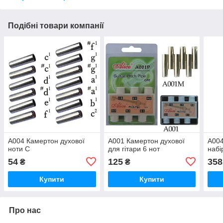
Подібні товари компанії
A004 Камертон духової
A001 Камертон духової
A004
ноти С
для гітари 6 нот
набі
54
125
358
₴
₴
Купити
Купити
Про нас