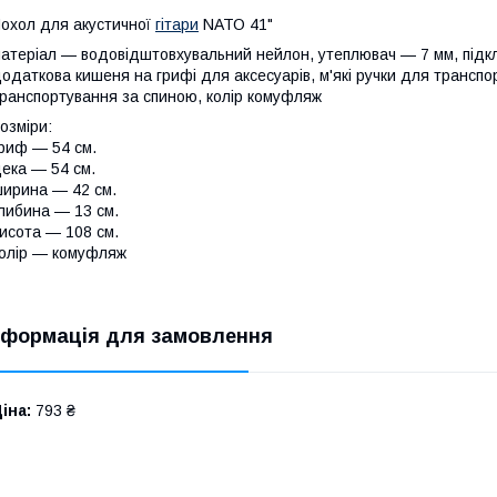
охол для акустичної
гітари
NАТО 41"
атеріал — водовідштовхувальний нейлон, утеплювач — 7 мм, підкл
одаткова кишеня на грифі для аксесуарів, м'які ручки для транспор
ранспортування за спиною, колір комуфляж
озміри:
риф — 54 см.
ека — 54 см.
ирина — 42 см.
либина — 13 см.
исота — 108 см.
олір — комуфляж
нформація для замовлення
іна:
793 ₴