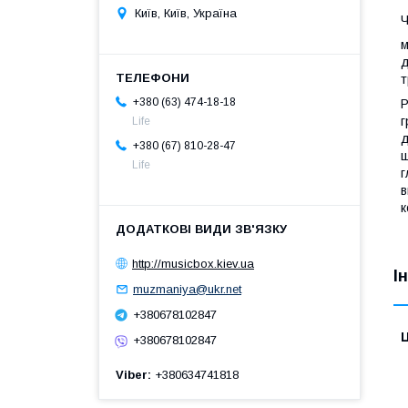
Київ, Київ, Україна
Ч
м
д
т
+380 (63) 474-18-18
Р
г
Life
д
+380 (67) 810-28-47
ш
Life
г
в
к
http://musicbox.kiev.ua
І
muzmaniya@ukr.net
+380678102847
Ц
+380678102847
Viber
+380634741818