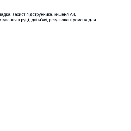
адка, захист підструнника, кишеня А4,
тування в руці, дві м'які, регульовані ременя для