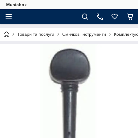
Musicbox
Товари та послуги
Смичкові інструменти
Комплектую