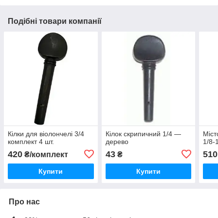
Подібні товари компанії
Кілки для віолончелі 3/4
Кілок скрипичний 1/4 —
Міст
комплект 4 шт.
дерево
1/8-
420
43
510
₴/комплект
₴
Купити
Купити
Про нас