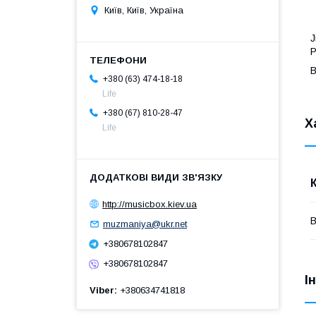
Київ, Київ, Україна
J
Р
В
+380 (63) 474-18-18
Life
+380 (67) 810-28-47
Х
Life
http://musicbox.kiev.ua
В
muzmaniya@ukr.net
+380678102847
+380678102847
І
Viber
+380634741818