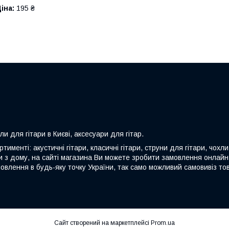
іна:
195 ₴
хли для гітари в Києві, аксесуари для гітар.
именті: акустичні гітари, класичні гітари, струни для гітари, чохли
чи з дому, на сайті магазина Ви можете зробити замовлення онлайн
влення в будь-яку точку України, так само можливий самовивіз тов
Сайт створений на маркетплейсі
Prom.ua