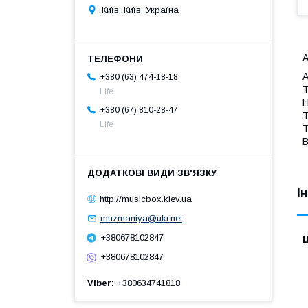
Київ, Київ, Україна
A
A
+380 (63) 474-18-18
Т
Life
Н
+380 (67) 810-28-47
Т
Life
Т
В
І
http://musicbox.kiev.ua
muzmaniya@ukr.net
+380678102847
Ц
+380678102847
Viber
+380634741818