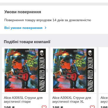
Умови повернення
Повернення товару впродовж 14 днів за домовленістю
Всі умови повернення
Подібні товари компанії
Alice A306SL Струни для
Alice A306XL Струни для
Alic
акустичної гітари
акустичної гітари XL
акус
195
195
195
₴
₴