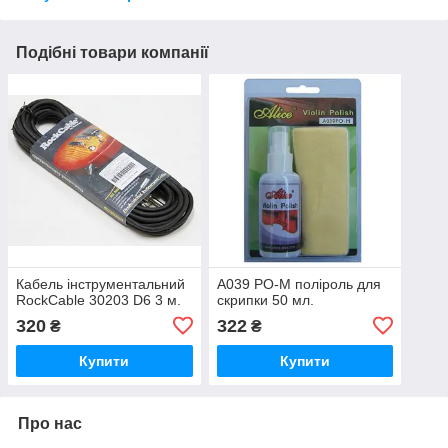
Подібні товари компанії
Кабель інструментальний
A039 РО-М поліроль для
RockCable 30203 D6 3 м.
скрипки 50 мл.
320
322
₴
₴
Купити
Купити
Про нас