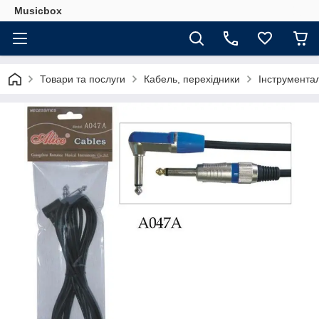
Musicbox
Товари та послуги
Кабель, перехідники
Інструмента