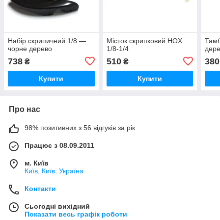
Набір скрипичний 1/8 —
Місток скрипковий HOX
Там
чорне дерево
1/8-1/4
дере
738
510
380
₴
₴
Купити
Купити
Про нас
98% позитивних з 56 відгуків за рік
Працює з 08.09.2011
м. Київ
Київ, Київ, Україна
Контакти
Сьогодні вихідний
Показати весь графік роботи