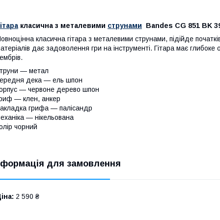
ітара
класична з металевими
струнами
Bandes CG 851 BK 39
овноцінна класична гітара з металевими струнами, підійде початкі
атеріалів дає задоволення гри на інструменті. Гітара має глибоке
ембрів.
труни — метал
ередня дека — ель шпон
орпус — червоне дерево шпон
риф — клен, анкер
акладка грифа — палісандр
еханіка — нікельована
олір чорний
нформація для замовлення
іна:
2 590 ₴