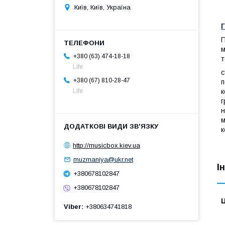
Київ, Київ, Україна
Г
П
м
+380 (63) 474-18-18
т
Life
с
+380 (67) 810-28-47
п
к
Life
г
н
м
к
http://musicbox.kiev.ua
muzmaniya@ukr.net
І
+380678102847
+380678102847
Ц
Viber
+380634741818