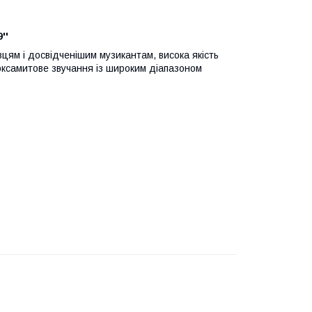
''
вцям і досвідченішим музикантам, висока якість
 оксамитове звучання із широким діапазоном