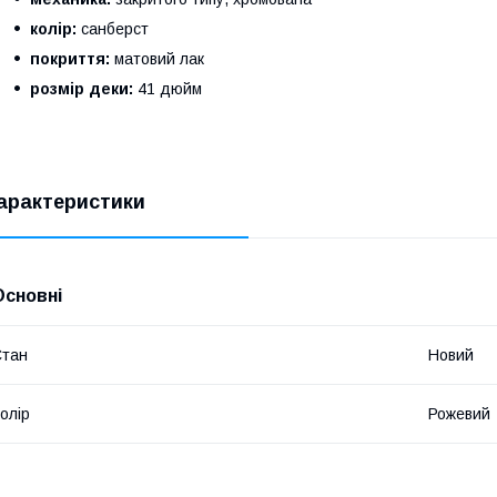
колір:
санберст
покриття:
матовий лак
розмір деки:
41 дюйм
арактеристики
Основні
Стан
Новий
олір
Рожевий