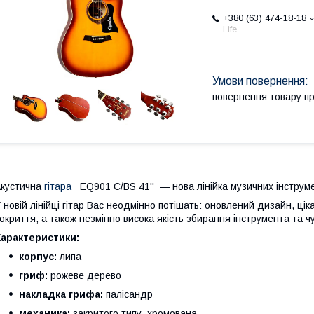
+380 (63) 474-18-18
Life
повернення товару п
кустична
гітара
EQ901 C/BS 41'' — нова лінійка музичних інструмен
 новій лінійці гітар Вас неодмінно потішать: оновлений дизайн, цік
окриття, а також незмінно висока якість збирання інструмента та 
Характеристики:
корпус:
липа
гриф:
рожеве дерево
накладка грифа:
палісандр
механика:
закритого типу, хромована