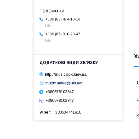
+380 (63) 474-18-18
Life
+380 (67) 810-28-47
Life
Х
http://musicbox.kiev.ua
muzmaniya@ukr.net
+380678102847
+380678102847
Viber
+380634741818
К