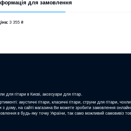
нформація для замовлення
іна:
3 355 ₴
хли для гітари в Києві, аксесуари для гітар.
именті: акустичні гітари, класичні гітари, струни для гітари, чохли
чи з дому, на сайті магазина Ви можете зробити замовлення онлайн
влення в будь-яку точку України, так само можливий самовивіз тов