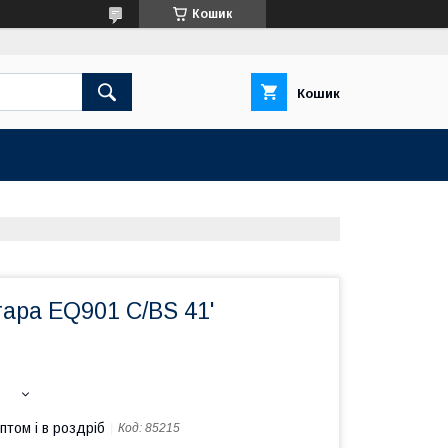
Кошик
Кошик
тара EQ901 C/BS 41'
птом і в роздріб
Код:
85215