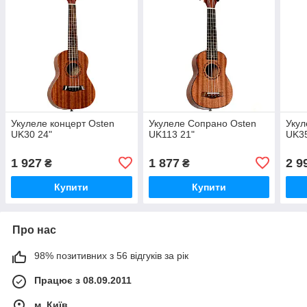
Укулеле концерт Osten
Укулеле Сопрано Osten
Укул
UK30 24"
UK113 21"
UK35
1 927
1 877
2 9
₴
₴
Купити
Купити
Про нас
98% позитивних з 56 відгуків за рік
Працює з 08.09.2011
м. Київ