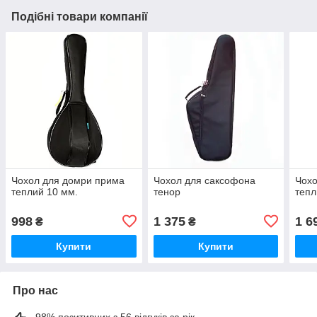
Подібні товари компанії
Чохол для домри прима
Чохол для саксофона
Чохо
теплий 10 мм.
тенор
тепл
998
1 375
1 6
₴
₴
Купити
Купити
Про нас
98% позитивних з 56 відгуків за рік