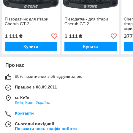
П'єзодатчик для гітари
П'єзодатчик для гітари
Che
Cherub GT-2
Cherub GT-2
гіта
скри
1 111
1 111
377
₴
₴
Купити
Купити
Про нас
98% позитивних з 56 відгуків за рік
Працює з 08.09.2011
м. Київ
Київ, Київ, Україна
Контакти
Сьогодні вихідний
Показати весь графік роботи