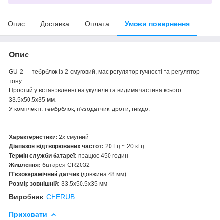
Опис
Доставка
Оплата
Умови повернення
Опис
GU-2 — тебрблок із 2-смуговий, має регулятор гучності та регулятор
тону.
Простий у встановленні на укулеле та видима частина всього
33.5х50.5х35 мм.
У комплекті: тембрблок, п'єзодатчик, дроти, гніздо.
Характеристики
:
2х смугний
Діапазон відтворюваних частот:
20 Гц ~ 20 кГц
Термін служби батареї:
працює 450 годин
Живлення:
батарея CR2032
П'єзокерамічний датчик
(довжина 48 мм)
Розмір зовнішній:
33.5х50.5х35 мм
Виробник
CHERUB
:
Приховати