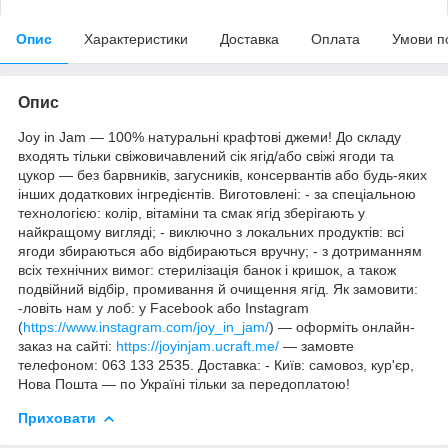
Опис
Характеристики
Доставка
Оплата
Умови п
Опис
Joy in Jam — 100% натуральні крафтові джеми! До складу
входять тільки свіжовичавлений сік ягід/або свіжі ягоди та
цукор — без барвників, загусників, консервантів або будь-яких
інших додаткових інгредієнтів. Виготовлені: - за спеціальною
технологією: колір, вітаміни та смак ягід зберігають у
найкращому вигляді; - виключно з локальних продуктів: всі
ягоди збираються або відбираються вручну; - з дотриманням
всіх технічних вимог: стерилізація банок і кришок, а також
подвійний відбір, промивання й очищення ягід. Як замовити:
-ловіть нам у лоб: у Facebook або Instagram
(
https://www.instagram.com/joy_in_jam/
) — оформіть онлайн-
заказ на сайті:
https://joyinjam.ucraft.me/
— замовте
телефоном: 063 133 2535. Доставка: - Київ: самовоз, кур'єр,
Нова Пошта — по Україні тільки за передоплатою!
Приховати