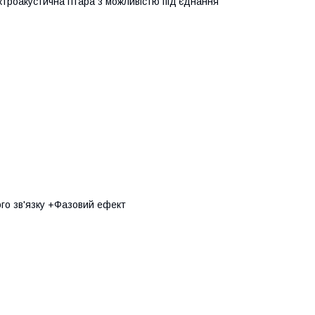
троакустична гітара з можливістю під'єднання
го зв'язку +Фазовий ефект