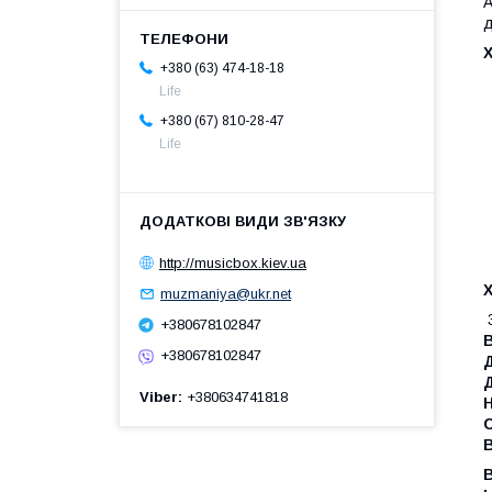
А
д
Х
+380 (63) 474-18-18
Life
+380 (67) 810-28-47
Life
http://musicbox.kiev.ua
Х
muzmaniya@ukr.net
3
+380678102847
В
+380678102847
Viber
+380634741818
Н
В
B