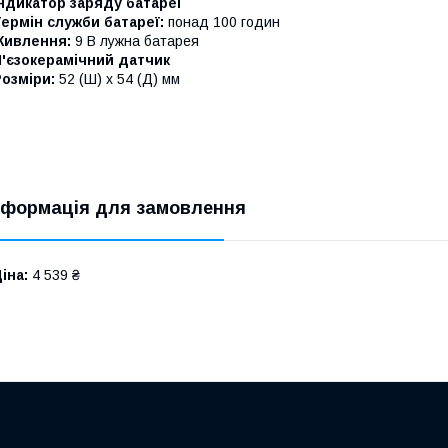
ндикатор заряду батареї
ермін служби батареї:
понад 100 годин
Живлення:
9 В лужна батарея
П'єзокерамічний датчик
озміри:
52 (Ш) x 54 (Д) мм
нформація для замовлення
іна:
4 539 ₴