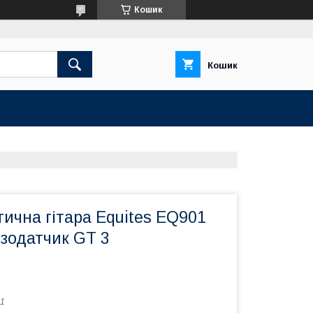
Кошик
Кошик
ична гітара Equites EQ901
'єзодатчик GT 3
1