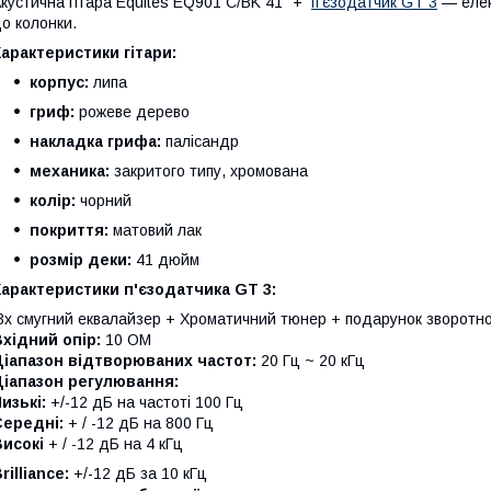
кустична гітара Equites EQ901 C/BK 41" +
п'єзодатчик GT 3
— елек
о колонки.
арактеристики гітари:
корпус:
липа
гриф:
рожеве дерево
накладка грифа:
палісандр
механика:
закритого типу, хромована
колір:
чорний
покриття:
матовий лак
розмір деки:
41 дюйм
арактеристики п'єзодатчика GT 3
:
х смугний еквалайзер + Хроматичний тюнер + подарунок зворотно
хідний опір:
10 ОМ
Діапазон відтворюваних частот:
20 Гц ~ 20 кГц
Діапазон регулювання:
изькі:
+/-12 дБ на частоті 100 Гц
Середні:
+ / -12 дБ на 800 Гц
исокі
+ / -12 дБ на 4 кГц
rilliance:
+/-12 дБ за 10 кГц