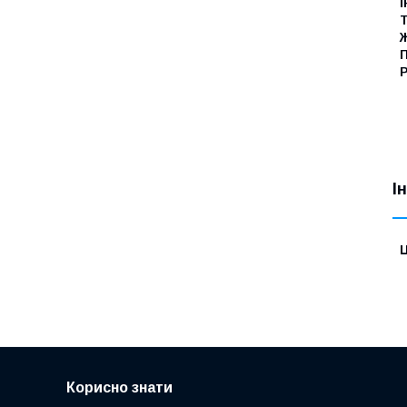
І
Т
Р
І
Ц
Корисно знати