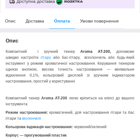
Доступна доставка
Опис
Доставка
Оплата
Умови повернення
Опис
Компактний
і зручний тюнер
Aroma AT-200,
допоможе
швидко
настроїти
гітару
або бас-гітару, візолончель або будь-який
інструмент у режимі хроматичної настроювання. Керування тюнером
однією кнопкою, висока точність настроювання — мінімальне
відхилення 0,1%, кольоровий дисплей зі зручним індикатором
настроювання, простий у користуванні
Компактний тюнер
Aroma AT-200
легко кріпиться на кліпсі до вашого
інструмента
Режим настроювання:
хроматичний, для настроювання гітари та бас
гітари та
віолончелі
Кольорова індикація настроювання:
червоний/зелений
Корпус — прогумований пластик