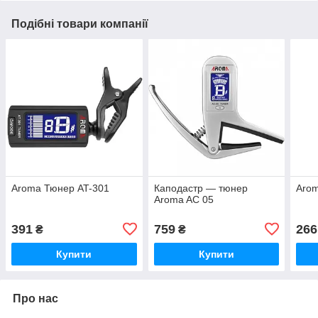
Подібні товари компанії
Aroma Тюнер AT-301
Каподастр — тюнер
Arom
Aroma AC 05
391
759
266
₴
₴
Купити
Купити
Про нас