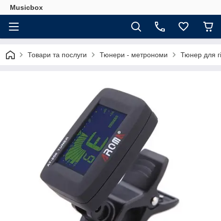
Musicbox
Товари та послуги
Тюнери - метрономи
Тюнер для г