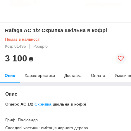
Rafaga AC 1/2 Скрипка шкільна в кофрі
Немає в наявності
Код: 81495
Роздріб
3 100
₴
Опис
Характеристики
Доставка
Оплата
Умови п
Опис
Omebo AC 1/2
Скрипка
шкільна в кофрі
Гриф: Палісандр
Складові частини: емітація чорного дерева