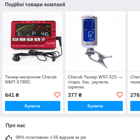
Подібні товари компанії
Тюнер-метроном Cherub
Cherub Тюнер WST-525 —
Cher
WMT-578RC
гітара, бас, укулеле,
тюн
скрипка
641
377
276
₴
₴
Купити
Купити
Про нас
98% позитивних з 56 відгуків за рік