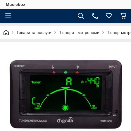
Musicbox
Товари та послуги
Тюнери - метрономи
Тюнер-метр