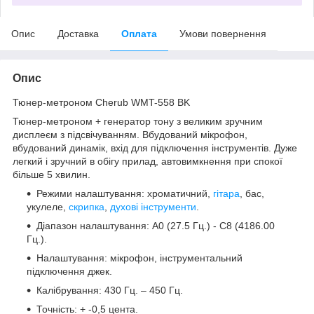
Опис
Доставка
Оплата
Умови повернення
Опис
Тюнер-метроном Cherub WMT-558 BK
Тюнер-метроном + генератор тону з великим зручним
дисплеєм з підсвічуванням. Вбудований мікрофон,
вбудований динамік, вхід для підключення інструментів. Дуже
легкий і зручний в обігу прилад, автовимкнення при спокої
більше 5 хвилин.
Режими налаштування: хроматичний,
гітара
, бас,
укулеле,
скрипка
,
духові інструменти
.
Діапазон налаштування: A0 (27.5 Гц.) - C8 (4186.00
Гц.).
Налаштування: мікрофон, інструментальний
підключення джек.
Калібрування: 430 Гц. – 450 Гц.
Точність: + -0,5 цента.